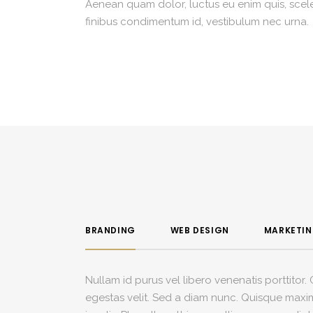
Aenean quam dolor, luctus eu enim quis, sceler
finibus condimentum id, vestibulum nec urna.
BRANDING
WEB DESIGN
MARKETI
Nullam id purus vel libero venenatis porttitor
egestas velit. Sed a diam nunc. Quisque maximu