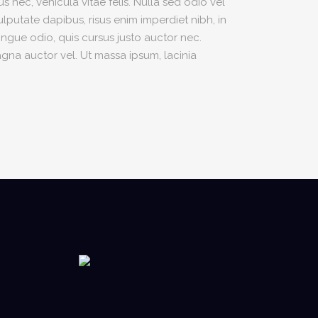
s nec, vehicula vitae felis. Nulla sed odio vel
lputate dapibus, risus enim imperdiet nibh, in
ngue odio, quis cursus justo auctor nec.
agna auctor vel. Ut massa ipsum, lacinia