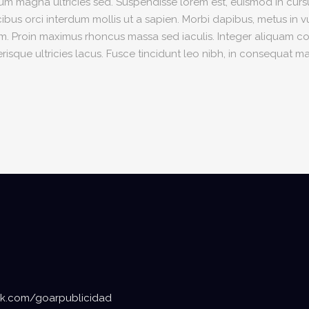
ctum magna ultricies sed. Suspendisse lorem est, euismod in cursu
bus orci interdum mollis ut a sapien. Morbi dapibus, metus in vu
sum. Proin maximus rhoncus massa sed iaculis. Integer aliquam co
isque ultricies lacus. Fusce tincidunt leo nibh, in consequat m
k.com/goarpublicidad