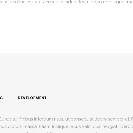
isque ultricies lacus. Fusce tincidunt leo nibh, in consequat m
NG
DEVELOPMENT
. Curabitur finibus interdum risus, ut consequat libero semper et
s dictum massa. Etiam tristique lacus velit, quis feugiat libero