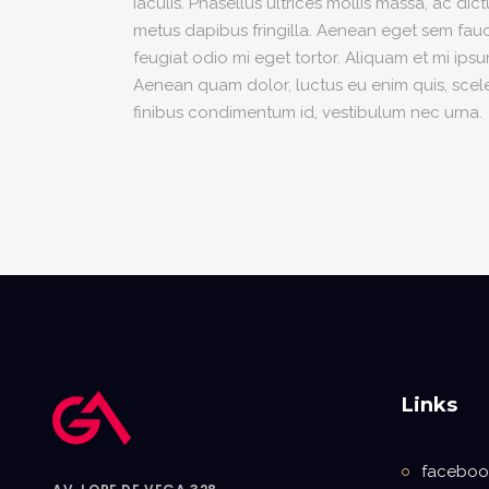
iaculis. Phasellus ultrices mollis massa, ac di
metus dapibus fringilla. Aenean eget sem fauci
feugiat odio mi eget tortor. Aliquam et mi ip
Aenean quam dolor, luctus eu enim quis, sceler
finibus condimentum id, vestibulum nec urna.
Links
faceboo