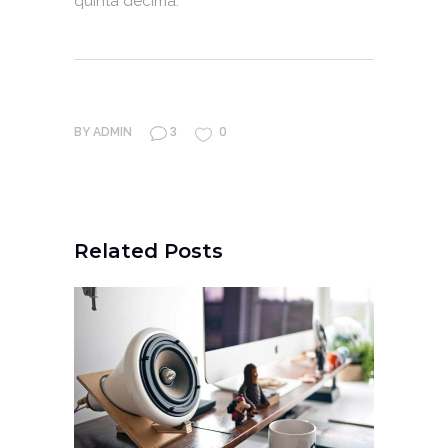
quinta decima.
3
0
BY
ADMIN
Related Posts