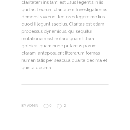
claritatem insitam; est usus legentis in iis
qui facit eorum claritatem. Investigationes
demonstraverunt lectores legere me lius
quod ii legunt saepius. Claritas est etiam
processus dynamicus, qui sequitur
mutationem est notare quam littera
gothica, quam nunc putamus parum
claram, anteposuerit litterarum formas
humanitatis per seacula quarta decima et
quinta decima.
0
2
BY
ADMIN