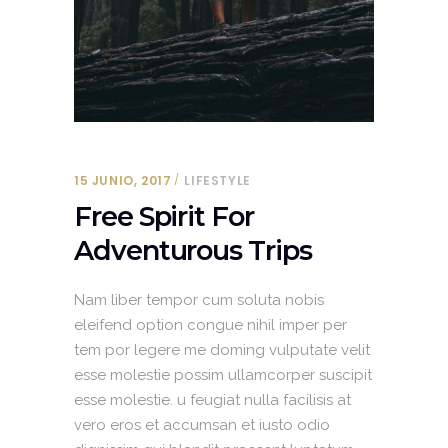
15 JUNIO, 2017
LIFESTYLE
Free Spirit For
Adventurous Trips
Nam liber tempor cum soluta nobis
eleifend option congue nihil imper per
tem por legere me doming vulputate velit
esse molestie possim ullamcorper suscipit
esse molestie. u feugiat nulla facilisis at
vero eros et accumsan et iusto odio